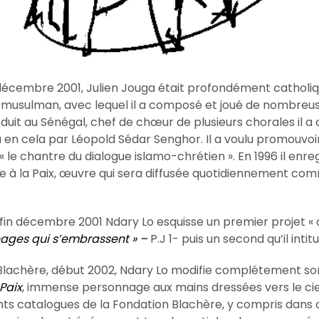
 décembre 2001, Julien Jouga était profondément catholiqu
 musulman, avec lequel il a composé et joué de nombreu
roduit au Sénégal, chef de chœur de plusieurs chorales il
nu en cela par Léopold Sédar Senghor. Il a voulu promouvoi
« le chantre du dialogue islamo-chrétien ». En 1996 il enr
 à la Paix, œuvre qui sera diffusée quotidiennement com
fin décembre 2001 Ndary Lo esquisse un premier projet « 
nnages qui s’embrassent » –
P.J 1- puis un second qu’il intitul
Blachère, début 2002, Ndary Lo modifie complétement son
 Paix
, immense personnage aux mains dressées vers le cie
ents catalogues de la Fondation Blachère, y compris dans c