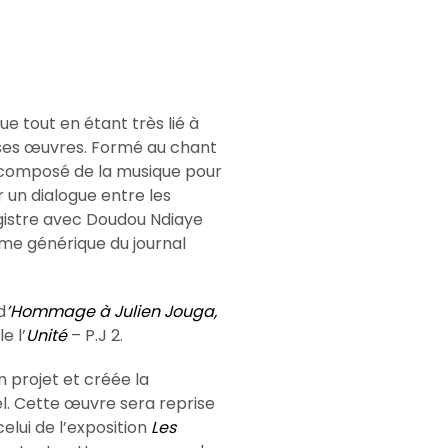
e tout en étant très lié à
ses œuvres. Formé au chant
 a composé de la musique pour
r un dialogue entre les
egistre avec Doudou Ndiaye
me générique du journal
d
’Hommage à Julien Jouga,
e l’
Unité
– P.J 2.
 projet et créée la
l. Cette œuvre sera reprise
elui de l’exposition
Les