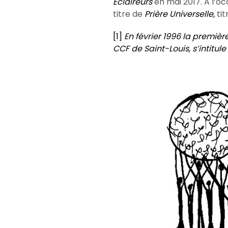
Eclaireurs
en mai 2017. A l’o
titre de
Prière Universelle,
ti
[1]
En février 1996 la premièr
CCF de Saint-Louis, s’intitule